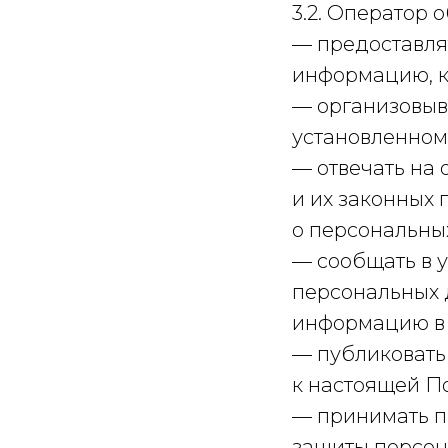
3.2. Оператор о
— предоставля
информацию, к
— организовыв
установленном
— отвечать на
и их законных 
о персональны
— сообщать в 
персональных 
информацию в т
— публиковать
к настоящей П
— принимать п
защиты персон