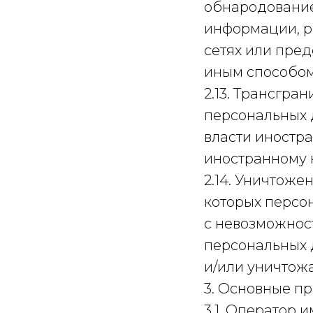
обнародование
информации, 
сетях или пре
иным способом
2.13. Трансгр
персональных 
власти иностр
иностранному 
2.14. Уничтоже
которых персо
с невозможнос
персональных 
и/или уничтож
3. Основные п
3.1. Оператор и