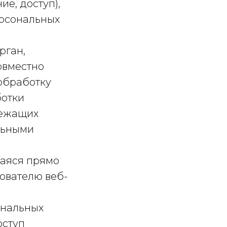
е, доступ),
ерсональных
рган,
овместно
обработку
ботки
лежащих
льными
щаяся прямо
ователю веб-
ональных
оступ