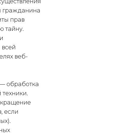
осуществления
и гражданина
иты прав
ю тайну.
и
 всей
елях веб-
 — обработка
 техники.
екращение
, если
ых).
нных