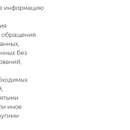
ые информацию
сия
я обращения
анных,
анных без
ований,
обходимых
,
нятыми
ли иное
ругими