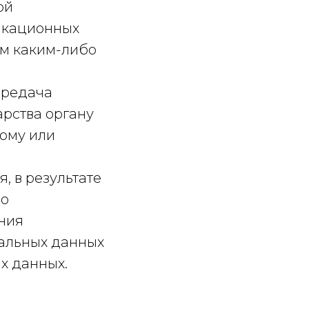
ой
икационных
ым каким-либо
ередача
рства органу
кому или
, в результате
но
ния
альных данных
х данных.