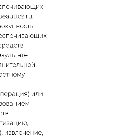
беспечивающих
eautics.ru.
вокупность
беспечивающих
средств.
езультате
лнительной
ретному
операция) или
ьзованием
ств
атизацию,
, извлечение,