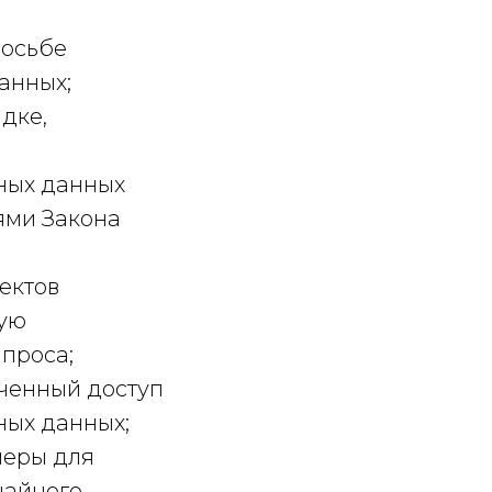
росьбе
анных;
дке,
ьных данных
иями Закона
ектов
мую
апроса;
ченный доступ
ных данных;
меры для
чайного