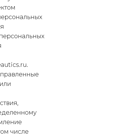
ектом
 персональных
ля
 персональных
я
utics.ru.
направленные
 или
ствия,
ределенному
омление
том числе