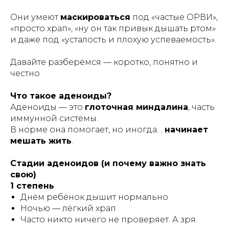
Они умеют
маскироваться
под «частые ОРВИ»,
«просто храп», «ну он так привык дышать ртом»
и даже под «усталость и плохую успеваемость».
Давайте разберёмся — коротко, понятно и
честно
Что такое аденоиды?
Аденоиды — это
глоточная миндалина
, часть
иммунной системы.
В норме она помогает, но иногда…
начинает
мешать жить
.
Стадии аденоидов (и почему важно знать
свою)
1 степень
Днём ребёнок дышит нормально
Ночью — лёгкий храп
Часто никто ничего не проверяет. А зря.