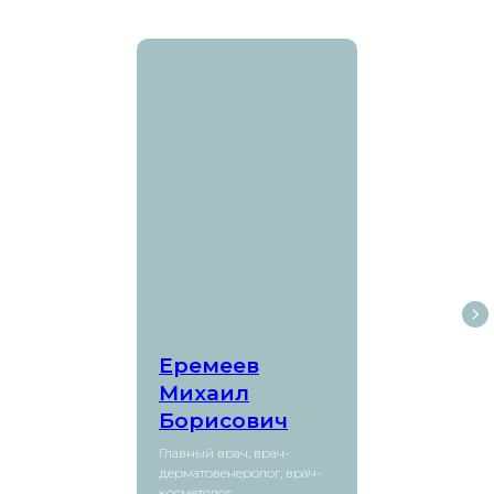
Еремеев
Михаил
Борисович
Главный врач, врач-
дерматовенеролог, врач-
косметолог