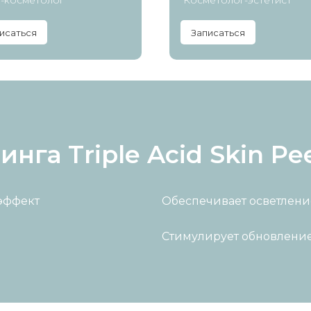
-косметолог
Косметолог-эстетист
исаться
Записаться
га Triple Acid Skin Pe
эффект
Обеспечивает осветлени
Стимулирует обновление