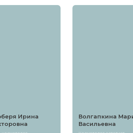
рберя Ирина
Волгапкина Мар
кторовна
Васильевна