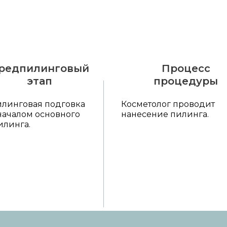
редпилинговый
Процесс
этап
процедуры
линговая подговка
Косметолог проводит
началом основного
нанесение пилинга.
илинга.