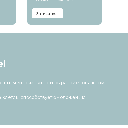
Косметолог-эстетист
Кос
Записаться
За
el
е пигментных пятен и выравние тона кожи
 клеток, способствует омоложению