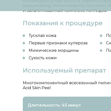
монохлоруксусная кислота, перекись вод
ниацинамид, глюконолактон, пантенол, п
и запатентованный комплекс пептидов.
Показания к процедуре
Тусклая кожа
По
Первые признаки купероза
Сн
Мимические морщины
П
Сухость кожи
Используемый препарат
Многокомпонентный всесезонный пилинг
Acid Skin Peel
Длительность: 45 минут