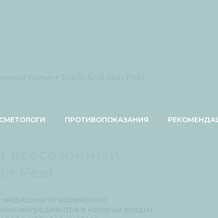
ный пилинг Triple Acid Skin Peel
СМЕТОЛОГИ
ПРОТИВОПОКАЗАНИЯ
РЕКОМЕНДА
 всесезонный
in Peel
 медицине от корейского
ных ингредиентов в которые входит