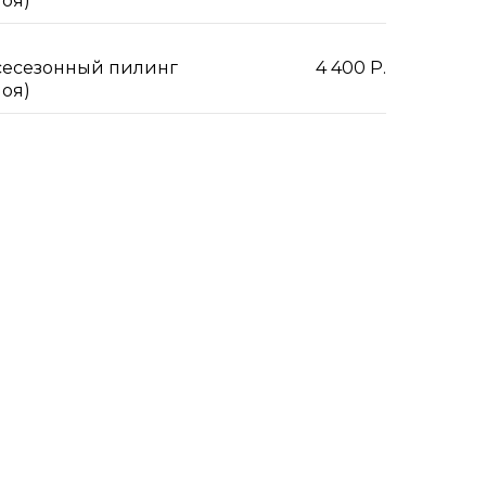
лоя)
сесезонный пилинг
4 400 Р.
лоя)