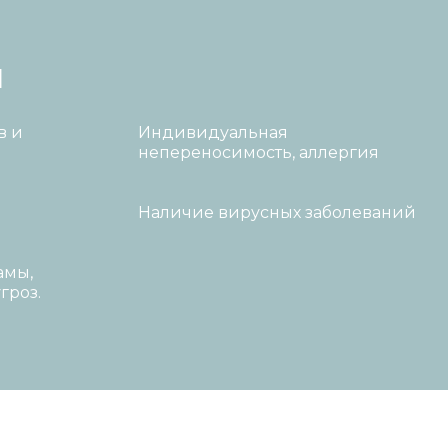
я
в и
Индивидуальная
непереносимость, аллергия
Наличие вирусных заболеваний
амы,
гроз.