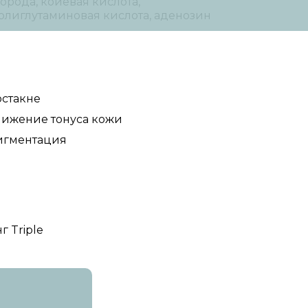
орода, койевая кислота,
олиглутаминовая кислота, аденозин
стакне
ижение тонуса кожи
игментация
 Triple