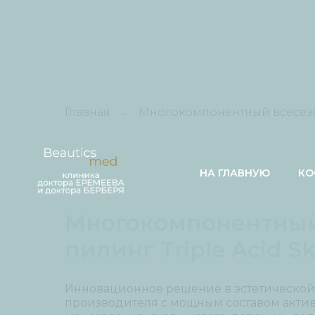
Главная
Многокомпонентный всесезон
→
НА ГЛАВНУЮ
КО
Многокомпонентный
пилинг Triple Acid Sk
Инновационное решение в эстетической
производителя с мощным составом актив