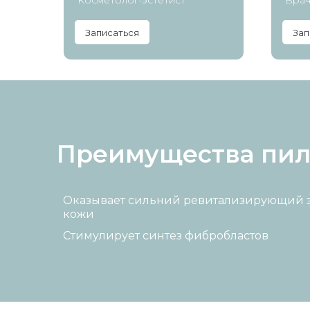
Косметолог-эстетист
Врач
Записаться
Зап
Преимущества пилин
Оказывает сильний ревитализирующий 
кожи
Стимулирует синтез фибробластов